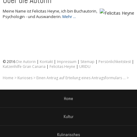
Über die Autorin
Meine Name ist Felicitas Heyne, ich bin Buchautorin,
Psychologin - und Auswanderin.
Mehr ...
© 2016
Die Autorin
|
Kontakt
|
Impressum
|
Sitemap
|
Persönlichkeitstest
|
Katzenhilfe Gran Canaria
|
Felicitas Heyne
|
URIDU
Home
>
Kurioses
>
Einen Antrag auf Erteilung eines Antragsformulars ...
>
Home
Kultur
Kulinarisches