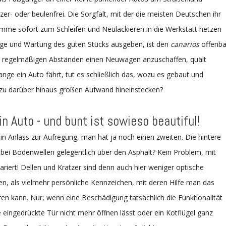
tzer- oder beulenfrei. Die Sorgfalt, mit der die meisten Deutschen ihr
amme sofort zum Schleifen und Neulackieren in die Werkstatt hetzen
ge und Wartung des guten Stücks ausgeben, ist den
canarios
offenba
 in regelmäßigen Abständen einen Neuwagen anzuschaffen, quält
ange ein Auto fährt, tut es schließlich das, wozu es gebaut und
ozu darüber hinaus großen Aufwand hineinstecken?
ein Auto - und bunt ist sowieso beautiful!
in Anlass zur Aufregung, man hat ja noch einen zweiten. Die hintere
 bei Bodenwellen gelegentlich über den Asphalt? Kein Problem, mit
ariert! Dellen und Kratzer sind denn auch hier weniger optische
n, als vielmehr persönliche Kennzeichen, mit deren Hilfe man das
eren kann. Nur, wenn eine Beschädigung tatsächlich die Funktionalität
ne eingedrückte Tür nicht mehr öffnen lässt oder ein Kotflügel ganz