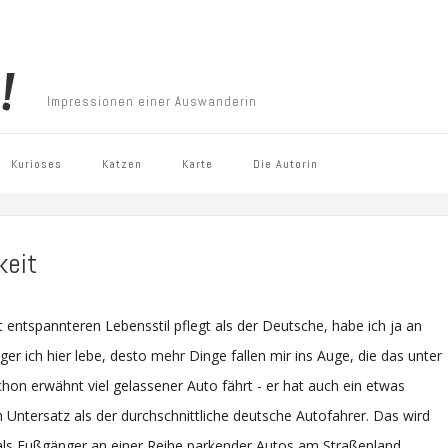
!
Impressionen einer Auswanderin
Kurioses
Katzen
Karte
Die Autorin
keit
ht entspannteren Lebensstil pflegt als der Deutsche, habe ich ja an
ger ich hier lebe, desto mehr Dinge fallen mir ins Auge, die das unter
schon erwähnt viel gelassener Auto fährt - er hat auch ein etwas
 Untersatz als der durchschnittliche deutsche Autofahrer. Das wird
ls Fußgänger an einer Reihe parkender Autos am Straßenland