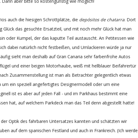
ert. Dann aber bitte so kostengünstig wie möglich!
ios auch die hiesigen Schrottplätze, die
depósitos de chatarra
. Dort
nig Glück das gesuchte Ersatzteil, und mit noch mehr Glück hat man
n oder Kumpel, der das kaputte Teil austauscht. An Petitessen wie
ch dabei natürlich nicht festbeißen, und Umlackieren würde ja nur
 häufig sieht man deshalb auf Gran Canaria sehr farbenfrohe Autos
lügel und einer beigen Motorhaube, weiß mit hellblauer Beifahrertür
 nach Zusammenstellung ist man als Betrachter gelegentlich etwas
ch um ein speziell angefertigtes Designermodell oder um eine
ginell ist es aber auf jeden Fall - und im Parkhaus bestimmt eine
sen hat, auf welchem Parkdeck man das Teil denn abgestellt hatte!
der Optik des fahrbaren Untersatzes kannten und schätzten wir
uben auf dem spanischen Festland und auch in Frankreich. (Ich werde