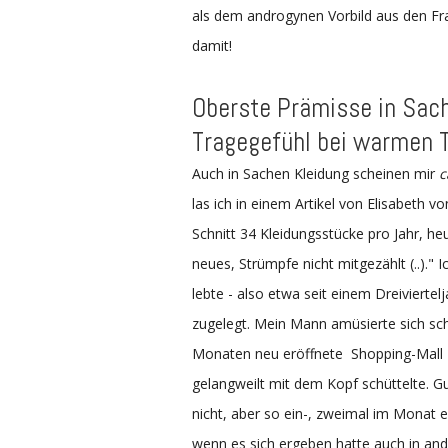
als dem androgynen Vorbild aus den Frau
damit!
Oberste Prämisse in Sac
Tragegefühl bei warmen 
Auch in Sachen Kleidung scheinen mir
c
las ich in einem Artikel von Elisabeth v
Schnitt 34 Kleidungsstücke pro Jahr, heu
neues, Strümpfe nicht mitgezählt (..)." 
lebte - also etwa seit einem Dreiviertel
zugelegt. Mein Mann amüsierte sich scho
Monaten neu eröffnete Shopping-Mall "
gelangweilt mit dem Kopf schüttelte. G
nicht, aber so ein-, zweimal im Monat
wenn es sich ergeben hatte auch in an