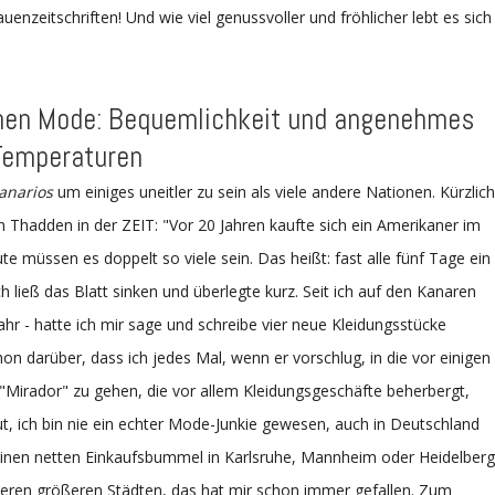
enzeitschriften! Und wie viel genussvoller und fröhlicher lebt es sich
hen Mode: Bequemlichkeit und angenehmes
Temperaturen
anarios
um einiges uneitler zu sein als viele andere Nationen. Kürzlich
on Thadden in der ZEIT: "Vor 20 Jahren kaufte sich ein Amerikaner im
te müssen es doppelt so viele sein. Das heißt: fast alle fünf Tage ein
Ich ließ das Blatt sinken und überlegte kurz. Seit ich auf den Kanaren
jahr - hatte ich mir sage und schreibe vier neue Kleidungsstücke
n darüber, dass ich jedes Mal, wenn er vorschlug, in die vor einigen
Mirador" zu gehen, die vor allem Kleidungsgeschäfte beherbergt,
ut, ich bin nie ein echter Mode-Junkie gewesen, auch in Deutschland
 einen netten Einkaufsbummel in Karlsruhe, Mannheim oder Heidelberg
deren größeren Städten, das hat mir schon immer gefallen. Zum