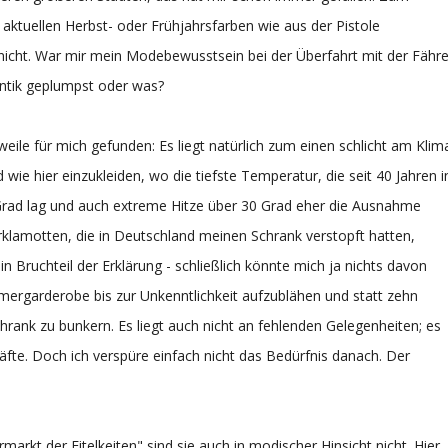
aktuellen Herbst- oder Frühjahrsfarben wie aus der Pistole
icht. War mir mein Modebewusstsein bei der Überfahrt mit der Fähr
antik geplumpst oder was?
weile für mich gefunden: Es liegt natürlich zum einen schlicht am Klim
nd wie hier einzukleiden, wo die tiefste Temperatur, die seit 40 Jahren i
rad lag und auch extreme Hitze über 30 Grad eher die Ausnahme
erklamotten, die in Deutschland meinen Schrank verstopft hatten,
ein Bruchteil der Erklärung - schließlich könnte mich ja nichts davon
mergarderobe bis zur Unkenntlichkeit aufzublähen und statt zehn
hrank zu bunkern. Es liegt auch nicht an fehlenden Gelegenheiten; es
äfte. Doch ich verspüre einfach nicht das Bedürfnis danach. Der
markt der Eitelkeiten" sind sie auch in modischer Hinsicht nicht. Hier