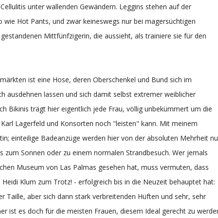
ellulitis unter wallenden Gewändern. Leggins stehen auf der
so wie Hot Pants, und zwar keineswegs nur bei magersüchtigen
estandenen Mittfünfzigerin, die aussieht, als trainiere sie für den
nmärkten ist eine Hose, deren Oberschenkel und Bund sich im
h ausdehnen lassen und sich damit selbst extremer weiblicher
 Bikinis trägt hier eigentlich jede Frau, völlig unbekümmert um die
n Karl Lagerfeld und Konsorten noch "leisten" kann. Mit meinem
otin; einteilige Badeanzüge werden hier von der absoluten Mehrheit nu
 zum Sonnen oder zu einem normalen Strandbesuch. Wer jemals
ischen Museum von Las Palmas gesehen hat, muss vermuten, dass
 Heidi Klum zum Trotz! - erfolgreich bis in die Neuzeit behauptet hat:
er Taille, aber sich dann stark verbreitenden Hüften und sehr, sehr
her ist es doch für die meisten Frauen, diesem Ideal gerecht zu werde