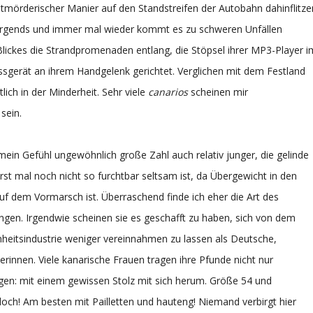
stmörderischer Manier auf den Standstreifen der Autobahn dahinflitze
nirgends und immer mal wieder kommt es zu schweren Unfällen
Blickes die Strandpromenaden entlang, die Stöpsel ihrer MP3-Player i
sgerät an ihrem Handgelenk gerichtet. Verglichen mit dem Festland
lich in der Minderheit. Sehr viele
canarios
scheinen mir
sein.
r mein Gefühl ungewöhnlich große Zahl auch relativ junger, die gelinde
erst mal noch nicht so furchtbar seltsam ist, da Übergewicht in den
uf dem Vormarsch ist. Überraschend finde ich eher die Art des
gen. Irgendwie scheinen sie es geschafft zu haben, sich von dem
heitsindustrie weniger vereinnahmen zu lassen als Deutsche,
rinnen. Viele kanarische Frauen tragen ihre Pfunde nicht nur
en: mit einem gewissen Stolz mit sich herum. Größe 54 und
doch! Am besten mit Pailletten und hauteng! Niemand verbirgt hier