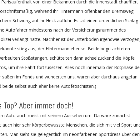
 Parisaufenthalt von einer Bekannten durch die Innenstadt chauffiert
e vorschriftsmäßig, während ihr Hintermann offenbar den Bremsweg
chem Schwung auf ihr Heck auffuhr. Es tat einen ordentlichen Schlag 
sche Autofahrer mindestens nach der Versicherungsnummer des
Polizei verlangt hätte. Nachher ist der Unterboden irgendwie verzogen
e Bekannte stieg aus, der Hintermann ebenso. Beide begutachteten
erbeulten Stoßstangen, schüttelten dann achselzuckend die Köpfe
utos, um ihre Fahrt fortzusetzen. Alles noch innerhalb der Rotphase de
 Wir saßen im Fonds und wunderten uns, waren aber durchaus angetan
d beide selbst auch eher keine Autofetischisten.)
s Top? Aber immer doch!
em Auto auch meist mit seinem Aussehen um. Da wäre zunächst
ibt auch hier sehr körperbewusste Menschen, die sich mit viel Sport un
alten. Man sieht sie gelegentlich im neonfarbenen Sportdress über den