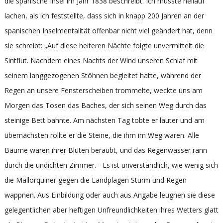
die spanische Insel im Jahr 1838 beschreibt. Ich musste hellauf
lachen, als ich feststellte, dass sich in knapp 200 Jahren an der
spanischen Inselmentalität offenbar nicht viel geändert hat, denn
sie schreibt: „Auf diese heiteren Nächte folgte unvermittelt die
Sintflut. Nachdem eines Nachts der Wind unseren Schlaf mit
seinem langgezogenen Stöhnen begleitet hatte, während der
Regen an unsere Fensterscheiben trommelte, weckte uns am
Morgen das Tosen das Baches, der sich seinen Weg durch das
steinige Bett bahnte. Am nächsten Tag tobte er lauter und am
übernächsten rollte er die Steine, die ihm im Weg waren. Alle
Bäume waren ihrer Blüten beraubt, und das Regenwasser rann
durch die undichten Zimmer. - Es ist unverständlich, wie wenig sich
die Mallorquiner gegen die Landplagen Sturm und Regen
wappnen. Aus Einbildung oder auch aus Angabe leugnen sie diese
gelegentlichen aber heftigen Unfreundlichkeiten ihres Wetters glatt