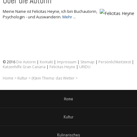
Über die Autorin
Meine Name ist Felicitas Heyne, ich bin Buchautorin,
Psychologin - und Auswanderin.
Mehr ...
© 2016
Die Autorin
|
Kontakt
|
Impressum
|
Sitemap
|
Persönlichkeitstest
|
Katzenhilfe Gran Canaria
|
Felicitas Heyne
|
URIDU
Home
>
Kultur
>
(K)ein Thema: das Wetter
>
Home
Kultur
Kulinarisches