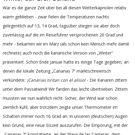
War es die ganze Zeit über bei all diesen Wetterkapriolen relativ
warm geblieben - zwar fielen die Temperaturen nachts
gelegentlich auf 13, 14 Grad, tagsüber stiegen sie aber doch
zuverlässig auf die im Reiseführer versprochenen 20 Grad und
mehr - bekamen wir im März (als schon kein Mensch mehr damit
rechnete) auch noch die kanarische Version von „Winter“
präsentiert. Schon Ende Januar hatte es einige Tage gegeben, an
denen die lokale Zeitung „Canarias 7“ marktschreierisch
verkündete
: ¡Canarias tiritan con el alisio!
- Die Kanaren zittern
unter dem Passatwind! Wir fanden das leicht übertrieben. Zittern
mussten wir nun wahrlich nicht. Sicher, der Wind war schon
ziemlich kühl, aber trotzdem zeigte unser Thermometer im
Schatten immer noch 16 Grad an. In unseren (deutschen) Augen
kein Grund, eine neue Eiszeit auszurufen. Die Empörung, mit der
„Canarias 7“ konstatierte, an der Playa de las Canteras, dem